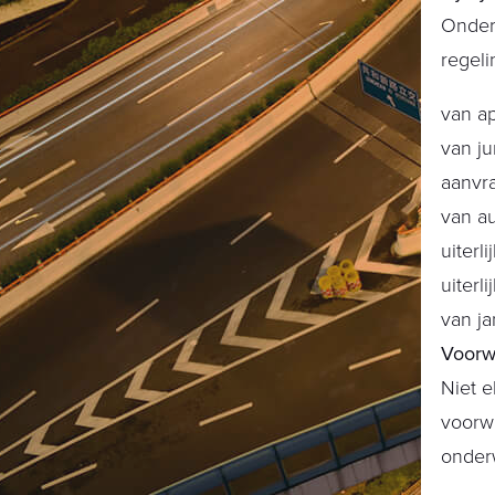
Onders
regeli
van ap
van ju
aanvra
van a
uiterl
uiterl
van ja
Voorw
Niet e
voorwa
onderw