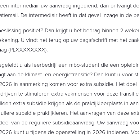
een intermediair uw aanvraag ingediend, dan ontvangt de
catiemail. De intermediair heeft in dat geval inzage in de be
beslissing positief? Dan krijgt u het bedrag binnen 2 wek
kening. U vindt het terug op uw dagafschrift met het z
aag (PLXXXXXXXX).
geleidt u als leerbedrijf een mbo-student die een opleidin
agt aan de klimaat- en energietransitie? Dan kunt u voor st
026 in aanmerking komen voor extra subsidie. Het doel h
drijven te stimuleren extra vakmensen voor deze transitie
lleen extra subsidie krijgen als de praktijkleerplaats in a
uliere subsidie praktijkleren. Het aanvragen van deze ext
eel van de reguliere subsidieaanvraag. Uw aanvraag voor
026 kunt u tijdens de openstelling in 2026 indienen. V