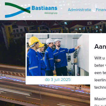
Administratie
Finan
Aan
Wilt u
beter 
een t
do 3 juli 2025
leerli
techno
Maxim