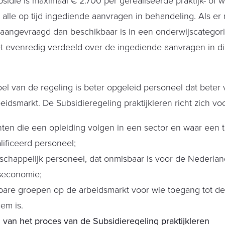
sidie is maximaal € 2.700 per gerealiseerde praktijk- of 
alle op tijd ingediende aanvragen in behandeling. Als er
aangevraagd dan beschikbaar is in een onderwijscategori
 evenredig verdeeld over de ingediende aanvragen in di
el van de regeling is beter opgeleid personeel dat beter 
eidsmarkt. De Subsidieregeling praktijkleren richt zich voo
ten die een opleiding volgen in een sector en waar een t
ificeerd personeel;
chappelijk personeel, dat onmisbaar is voor de Nederla
seconomie;
bare groepen op de arbeidsmarkt voor wie toegang tot de
em is.
jn van het proces van de Subsidieregeling praktijkleren