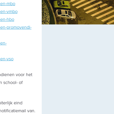
rden-mbo
rden-vmbo
rden-hbo
rden-promovendi-
den-
den-vso
ndienen voor het
n school- of
terlijk eind
otificatiemail van.