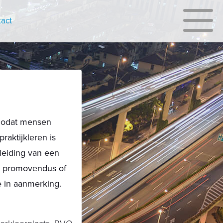
act
 zodat mensen
raktijkleren is
leiding van een
en promovendus of
e in aanmerking.