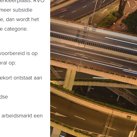
werkleerplaats. RVO
 meer subsidie
e, dan wordt het
e categorie.
voorbereid is op
ral op:
ekort ontstaat aan
ndse
 arbeidsmarkt een