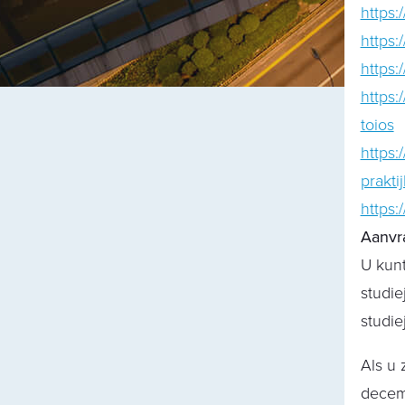
https:
https:
https:
https:
toios
https:
prakti
https:
Aanvr
U kunt
studie
studie
Als u 
decemb