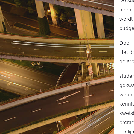
De sub
neemt 
wordt 
budget
Doel
Het do
de arb
studen
gekwal
wetens
kenni
kwets
proble
Tijdli