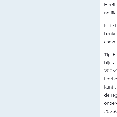
Heeft 
notifi
Is de 
bankre
aanvr
Tip:
Be
bijdra
2025/2
leerbe
kunt a
de reg
onderd
2025/2