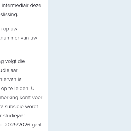
 intermediair deze
slissing.
en op uw
aaknummer van uw
g volgt die
udiejaar
iervan is
 op te leiden. U
anmerking komt voor
ra subsidie wordt
 studiejaar
oor 2025/2026 gaat