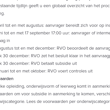
taande tijdlijn geeft u een globaal overzicht van het pro
ng.
ril tot en met augustus: aanvrager bereidt zich voor op in
ni tot en met 17 september 17:00 uur: aanvrager of interme
ag in
ugustus tot en met december: RVO beoordeelt de aanvra
ijk 30 december: RVO zet het besluit klaar in het aanvraag
ijk 30 december: RVO betaalt subsidie uit
nuari tot en met oktober: RVO voert controles uit
aarden
lke opleiding, onderwijsvorm of leerweg komt in aanmerk
arden om voor subsidie in aanmerking te komen, verschi
ijscategorie. Lees de voorwaarden per onderwijscategor