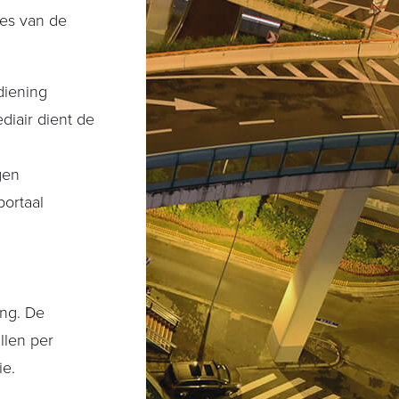
ces van de
diening
diair dient de
gen
portaal
ing. De
llen per
ie.