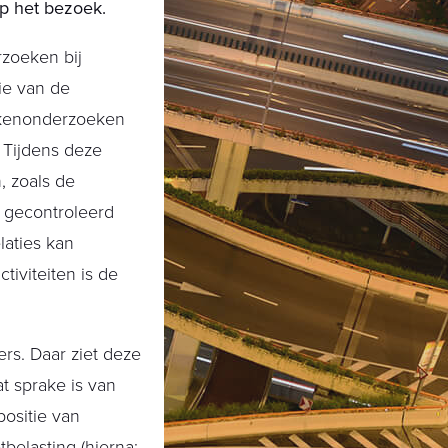
p het bezoek.
zoeken bij
tie van de
oekenonderzoeken
. Tijdens deze
 zoals de
g gecontroleerd
laties kan
tiviteiten is de
rs. Daar ziet deze
t sprake is van
positie van
elasting (hierna: