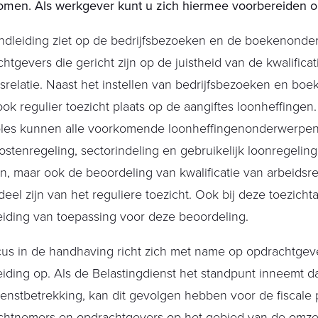
omen. Als werkgever kunt u zich hiermee voorbereiden o
ndleiding ziet op de bedrijfsbezoeken en de boekenonder
htgevers die gericht zijn op de juistheid van de kwalifica
srelatie. Naast het instellen van bedrijfsbezoeken en b
ook regulier toezicht plaats op de aangiftes loonheffingen
oles kunnen alle voorkomende loonheffingenonderwerpen,
stenregeling, sectorindeling en gebruikelijk loonregelin
, maar ook de beoordeling van kwalificatie van arbeidsre
eel zijn van het reguliere toezicht. Ook bij deze toezichtac
iding van toepassing voor deze beoordeling.
us in de handhaving richt zich met name op opdrachtgeve
iding op. Als de Belastingdienst het standpunt inneemt da
enstbetrekking, kan dit gevolgen hebben voor de fiscale 
chtnemers en opdrachtgevers op het gebied van de omzetb