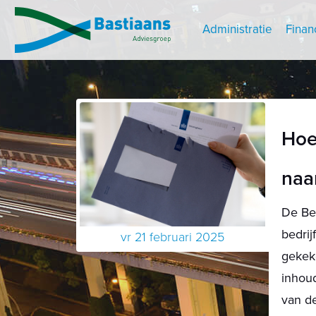
Administratie
Finan
Hoe
naa
De Bel
bedri
vr 21 februari 2025
gekeke
inhoud
van d