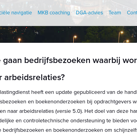
ciële navigatie
MKB coaching
DGA-advies
Team
Cont
 gaan bedrijfsbezoeken waarbij wo
r arbeidsrelaties?
astingdienst heeft een update gepubliceerd van de handl
jfsbezoeken en boekenonderzoeken bij opdrachtgevers wa
n naar arbeidsrelaties (versie 5.0). Het doel van deze han
elijke en controletechnische ondersteuning te bieden vo
e bedrijfsbezoeken en boekenonderzoeken om schijnzelfs