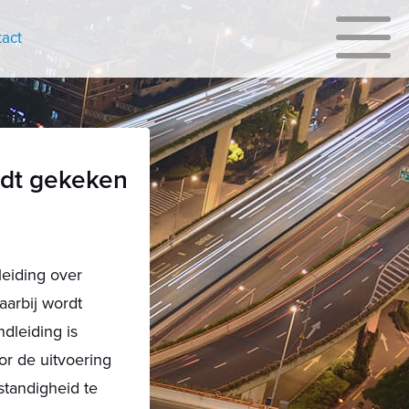
act
rdt gekeken
eiding over
arbij wordt
dleiding is
or de uitvoering
tandigheid te