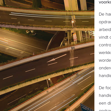
voork
De ha
opdrac
arbeid
vindt 
contr
werkko
worden
onderd
handle
De foc
handle
een di
opdra