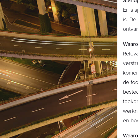
Standp
Er is 
is. De
ontva
Waaro
Releva
verstr
komen
de fo
bested
toeko
werkne
en bo
Waaro