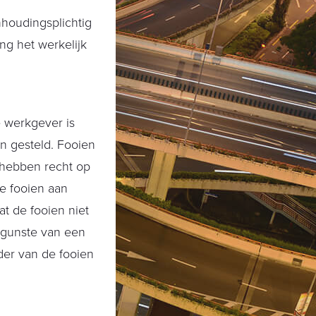
nhoudingsplichtig
ng het werkelijk
e werkgever is
n gesteld. Fooien
 hebben recht op
e fooien aan
t de fooien niet
 gunste van een
der van de fooien