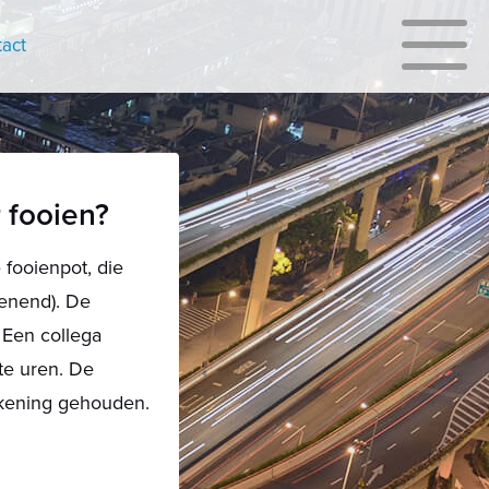
act
 fooien?
 fooienpot, die
enend). De
 Een collega
te uren. De
ekening gehouden.