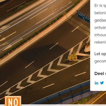
Er is
belon
gedaan
ontvan
inhoud
reken
Let o
gecomp
Deel 