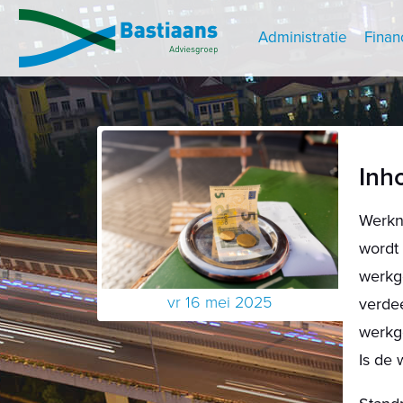
Administratie
Finan
Inh
Werkne
wordt
werkge
vr 16 mei 2025
verdee
werkg
Is de 