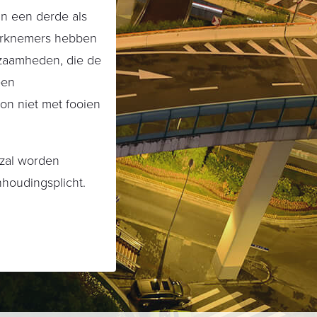
n een derde als
erknemers hebben
kzaamheden, die de
een
on niet met fooien
 zal worden
houdingsplicht.