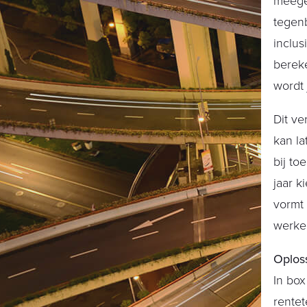
meege
tegenb
inclu
bereke
wordt
Dit ve
kan la
bij to
jaar k
vormt
werkel
Oplos
In box
rentet