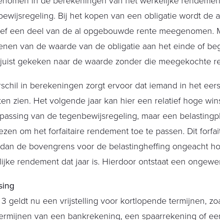
nomen in de berekeningen van het werkelijke rendement
ewijsregeling. Bij het kopen van een obligatie wordt de 
sief een deel van de al opgebouwde rente meegenomen. M
nen van de waarde van de obligatie aan het einde of begi
 juist gekeken naar de waarde zonder die meegekochte re
rschil in berekeningen zorgt ervoor dat iemand in het eers
ten zien. Het volgende jaar kan hier een relatief hoge wi
epassing van de tegenbewijsregeling, maar een belastingpl
iezen om het forfaitaire rendement toe te passen. Dit forfa
 dan de bovengrens voor de belastingheffing ongeacht h
ijke rendement dat jaar is. Hierdoor ontstaat een ongewen
sing
 3 geldt nu een vrijstelling voor kortlopende termijnen, z
ermijnen van een bankrekening, een spaarrekening of een