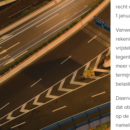
recht 
1 janu
Vanweg
rekeni
vrijst
tegenb
meer v
termij
belast
Daarna
dat ob
op de 
nameli