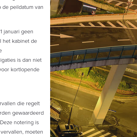
p de peildatum van
1 januari geen
l het kabinet de
e
gaties is dan niet
 voor kortlopende
vallen die regelt
worden gewaardeerd
 Deze notering is
 vervallen, moeten