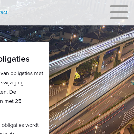
act
bligaties
 van obligaties met
swijziging
ten. De
en met 25
 obligaties wordt