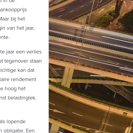
 in de
aankoopprijs
aar bij het
n van het jaar,
nte.
te jaar een verlies
nst tegenover staan
ichtige kan dat
itaire rendement
oe hoog het
st belastinglek.
oals lopende
 obligatie. Een