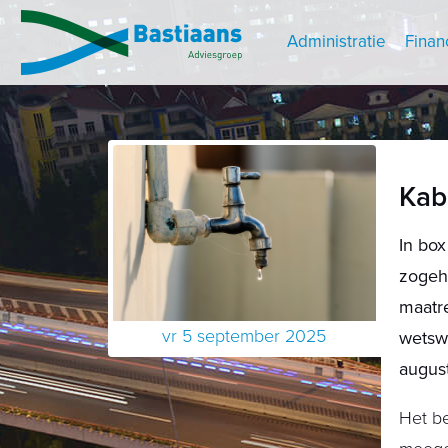
Administratie
Finan
Kabi
In box
zogeh
maatre
vr 5 september 2025
wetswi
augus
Het be