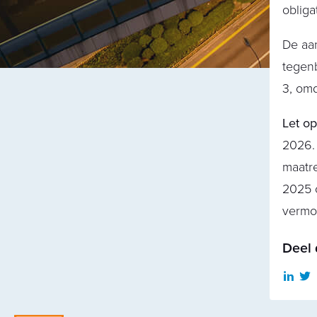
oblig
De aan
tegenb
3, omd
Let op
2026. 
maatr
2025 o
vermog
Deel 