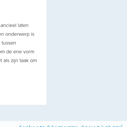
nancieel laten
en onderwerp is
 tussen
 om de ene vorm
 als zijn taak om