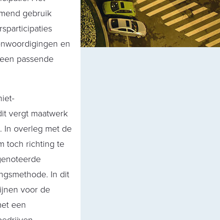
emend gebruik
sparticipaties
enwoordigingen en
p een passende
iet-
dit vergt maatwerk
. In overleg met de
 toch richting te
genoteerde
ngsmethode. In dit
ijnen voor de
met een