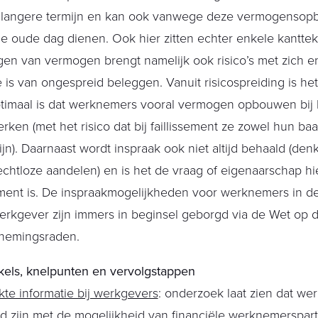
 langere termijn en kan ook vanwege deze vermogensopb
e oude dag dienen. Ook hier zitten echter enkele kantte
en van vermogen brengt namelijk ook risico’s met zich en 
 is van ongespreid beleggen. Vanuit risicospreiding is het
timaal is dat werknemers vooral vermogen opbouwen bij he
erken (met het risico dat bij faillissement ze zowel hun b
zijn). Daarnaast wordt inspraak ook niet altijd behaald (den
chtloze aandelen) en is het de vraag of eigenaarschap hie
ument is. De inspraakmogelijkheden voor werknemers in 
rkgever zijn immers in beginsel geborgd via de Wet op 
nemingsraden.
kels, knelpunten en vervolgstappen
te informatie bij werkgevers
: onderzoek laat zien dat we
 zijn met de mogelijkheid van financiële werknemersparti