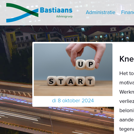
Administratie
Finan
Kne
Het to
motiva
Werkn
di 8 oktober 2024
verlie
beloni
aandel
tegen