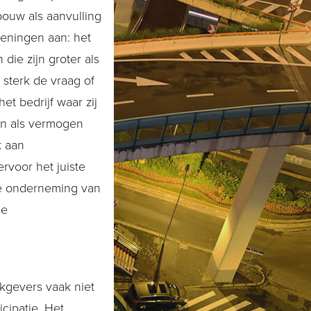
ouw als aanvulling
keningen aan: het
die zijn groter als
 sterk de vraag of
t bedrijf waar zij
aan als vermogen
k aan
rvoor het juiste
de onderneming van
de
rkgevers vaak niet
cipatie. Het