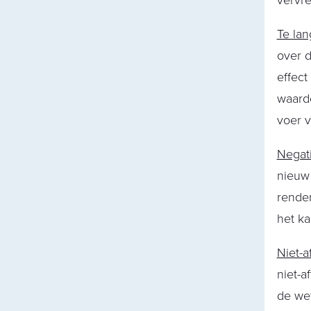
vervre
Te lan
over d
effec
waarde
voer 
Negat
nieuw 
rendem
het ka
Niet-a
niet-a
de wet