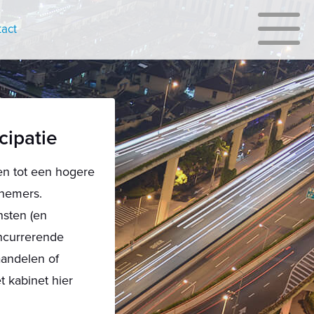
act
cipatie
en tot een hogere
knemers.
sten (en
oncurrerende
aandelen of
t kabinet hier