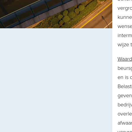
vergr
kunnen
wense
interm
wijze 
Waarde
beursg
en is 
Belast
geven
bedrij
overle
afwaa