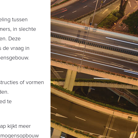
eling tussen
ers, in slechte
gen. Deze
is de vraag in
omensgebouw.
tructies of vormen
den.
ed te
ap kijkt meer
 vermogensopbouw