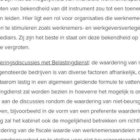
oten van bekendheid van dit instrument zou tot een toen
 leiden. Hier ligt een rol voor organisaties die werknemer
n te stimuleren zoals werknemers- en werkgeversverteg
ediairs. Zij zijn het beste in staat om deze bekendheid o
te vergroten.
ringsdiscussies met Belastingdienst
: de waardering van n
enoteerde bedrijven is van diverse factoren afhankelijk, 
daarom lastig in een algemeen geldende formule te vatten
ingdienst zal worden bezien in hoeverre het mogelijk is om
 aan de discussies rondom de waardering van niet-beurs
ven, bijvoorbeeld in de vorm van een preferente waarderi
g zal het kabinet ook de mogelijkheid betrekken om richtl
rdering van de fiscale waarde van werknemersaandelen 