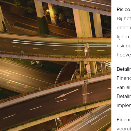
Risico
Bij he
ondern
tijden
risico
hoever
Betali
Financ
van ei
Betali
imple
Financ
voorui