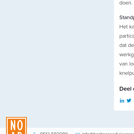
doen.
Stand
Het ka
partic
dat d
werkg
van lo
knelpu
Deel 