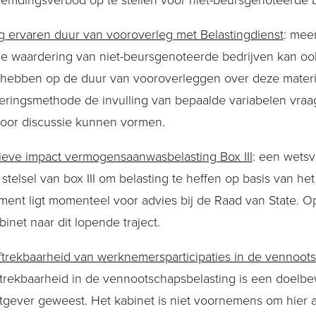
emdingsverbod op te stellen voor niet-beursgenoteerde b
g ervaren duur van vooroverleg met Belastingdienst
: meer
e waardering van niet-beursgenoteerde bedrijven kan ook
t hebben op de duur van vooroverleggen over deze materi
ringsmethode de invulling van bepaalde variabelen vraag
voor discussie kunnen vormen.
ieve impact vermogensaanwasbelasting Box III
: een wetsv
stelsel van box III om belasting te heffen op basis van het
ent ligt momenteel voor advies bij de Raad van State. Op 
binet naar dit lopende traject.
ftrekbaarheid van werknemersparticipaties in de vennoot
ftrekbaarheid in de vennootschapsbelasting is een doelb
gever geweest. Het kabinet is niet voornemens om hier a