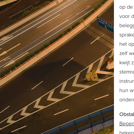
op de
voor d
belegg
sprake
het op
zelf w
kwijt 
stemre
instr
hun we
onder
Obsta
Beperk
bekend